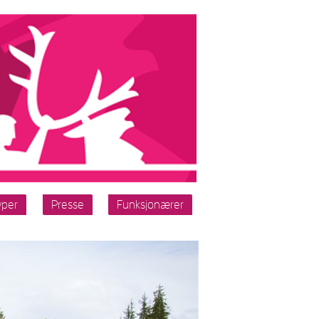
yper
Presse
Funksjonærer