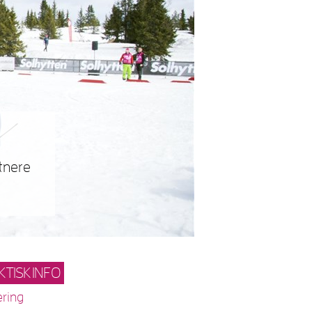
rtnere
KTISK INFO
ering