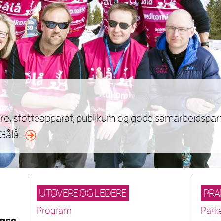
ledere, støtteapparat, publikum og gode samarbeidspa
 Gålå.
UTØVERE OG LEDERE
PRA
Program
Park