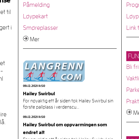
anse
Påmelding
Prog
t til
Løypekart
Løyp
ert i
Smøreplasser
Link 
Mer
FUN
et
Bli fri
M-
Vaktl
hl
09.12.2021 11:50
Park
Hailey Swirbul
Prakt
For nøyaktig ett år siden tok Hailey Swirbul sin
første pallplass i verdenscu...
M
ire
09.12.2021 11:50
lå.
Hailey Swirbul om oppvarmingen som
endret alt