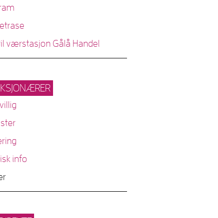
ram
etrase
til værstasjon Gålå Handel
KSJONÆRER
villig
ister
ering
isk info
er