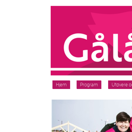
Hjem
Program
Utøvere o