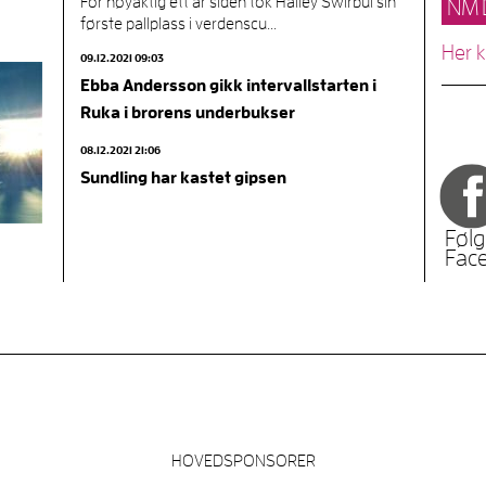
For nøyaktig ett år siden tok Hailey Swirbul sin
NM 
første pallplass i verdenscu...
Her 
09.12.2021 09:03
Ebba Andersson gikk intervallstarten i
Ruka i brorens underbukser
08.12.2021 21:06
Sundling har kastet gipsen
Følg
Fac
HOVEDSPONSORER