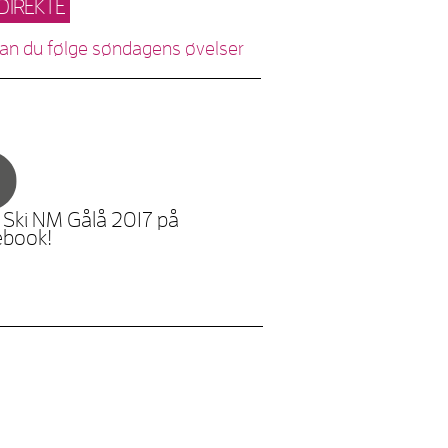
DIREKTE
kan du følge søndagens øvelser
 Ski NM Gålå 2017 på
ebook!