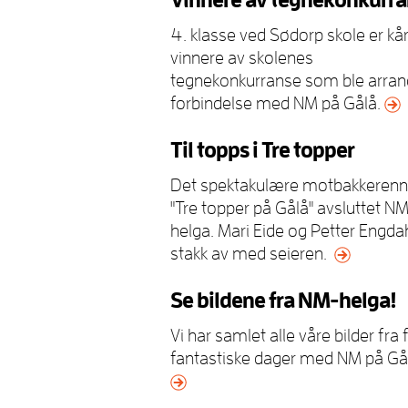
Vinnere av tegnekonkurr
4. klasse ved Sødorp skole er kåre
vinnere av skolenes
tegnekonkurranse som ble arrang
forbindelse med NM på Gålå.
Til topps i Tre topper
Det spektakulære motbakkerenn
"Tre topper på Gålå" avsluttet N
helga. Mari Eide og Petter Engda
stakk av med seieren.
Se bildene fra NM-helga!
Vi har samlet alle våre bilder fra f
fantastiske dager med NM på Gå